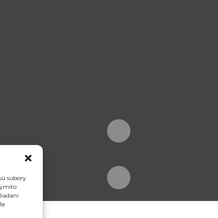
 sú súbory
týmito
liadaní
že