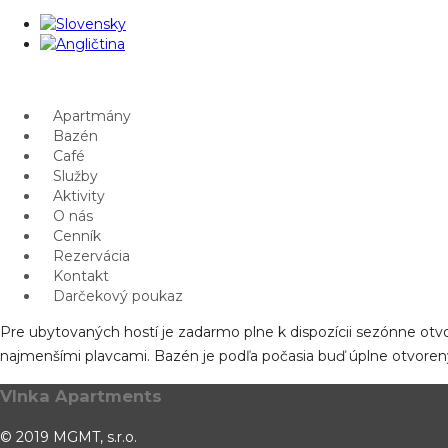
Apartmány
Bazén
Café
Služby
Aktivity
O nás
Cenník
Rezervácia
Kontakt
Darčekový poukaz
Pre ubytovaných hostí je zadarmo plne k dispozícii sezónne otvo
najmenšími plavcami. Bazén je podľa počasia buď úplne otvorený
Vlnka Apartments
© 2019 MGMT, s.r.o.