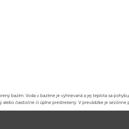
rený bazén. Voda v bazéne je vyhrievaná a jej teplota sa pohybu
 alebo čiastočne či úplne prestrešený. V prevádzke je sezónne p