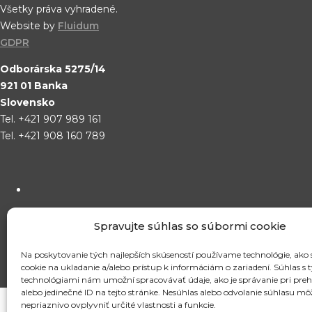
Všetky práva vyhradené.
Website by
Fluidum
GDPR
Odborárska 5275/14
921 01 Banka
Slovensko
Tel. +421 907 989 161
Tel. +421 908 160 789
Spravujte súhlas so súbormi cookie
Na poskytovanie tých najlepších skúseností používame technológie, ako
cookie na ukladanie a/alebo prístup k informáciám o zariadení. Súhlas s 
technológiami nám umožní spracovávať údaje, ako je správanie pri preh
alebo jedinečné ID na tejto stránke. Nesúhlas alebo odvolanie súhlasu mô
nepriaznivo ovplyvniť určité vlastnosti a funkcie.