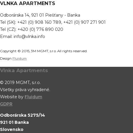
VLNKA APARTMENTS
Odborárska 14, 921 01 Piešťany - Banka
Tel (SK): +421 (0) 908 160 789, +421 (0) 907 271 901
Tel (CZ): +420 (0) 776 890 020
Email: info@vlnka.info
Copyright © 2015, 3M MGMT, s.r.o. All rights reserved.
Design
Fluidum
Vlnka Apartments
© 2019 MGMT, s.r.o.
Všetky práva vyhradené.
Website by
Fluidum
GDPR
Odborárska 5275/14
921 01 Banka
Slovensko