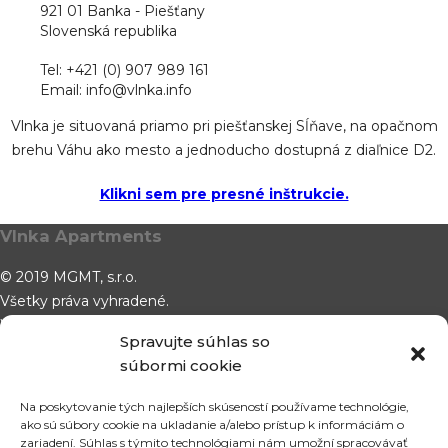
921 01 Banka - Piešťany
Slovenská republika
Tel: +421 (0) 907 989 161
Email: info@vlnka.info
Vlnka je situovaná priamo pri piešťanskej Sĺňave, na opačnom
brehu Váhu ako mesto a jednoducho dostupná z diaľnice D2.
Klikni sem pre presné inštrukcie.
Vlnka Apartments
© 2019 MGMT, s.r.o.
Všetky práva vyhradené.
Website by
Fluidum
Spravujte súhlas so
GDPR
súbormi cookie
Odborárska 5275/14
Na poskytovanie tých najlepších skúseností používame technológie,
921 01 Banka
ako sú súbory cookie na ukladanie a/alebo prístup k informáciám o
Slovensko
zariadení. Súhlas s týmito technológiami nám umožní spracovávať