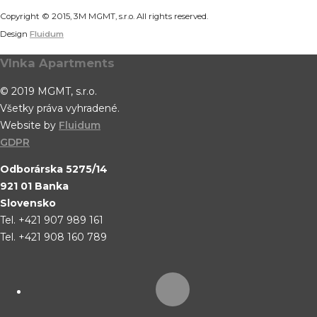
Copyright © 2015, 3M MGMT, s.r.o. All rights reserved.
Design
Fluidum
Vlnka Apartments
© 2019 MGMT, s.r.o.
Všetky práva vyhradené.
Website by
Fluidum
GDPR
Odborárska 5275/14
921 01 Banka
Slovensko
Tel. +421 907 989 161
Tel. +421 908 160 789