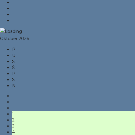
Október 2026
P
U
S
Š
P
S
N
1
2
3
4