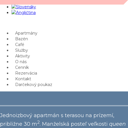
Apartmány
Bazén
Café
Služby
Aktivity
O nás
Cenník
Rezervácia
Kontakt
Darčekový poukaz
Jednoizbový apartmán s terasou na prízemí,
2
približne 30 m
. Manželská posteľ veľkosti
queen