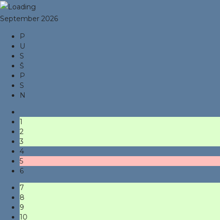
September 2026
P
U
S
Š
P
S
N
1
2
3
4
5
6
7
8
9
10