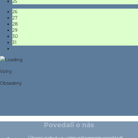
25
26
27
28
29
30
31
Voľný
Obsadený
Povedali o nás
Úžasný pobyt ve velmi příjemném prostředí