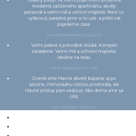
moderně zařízeného apartmánu, skvělý
personál a velmi milí a vstřícní majitelé. Není co
vytknout, parádně jsme si to užili a příští rok
pojedeme zase.
Jana, Česká republika | Aug 2014
Veľmi pekné a pohodlné štúdiá. Komplet
zariadenie. Veľmi milí a ochotní majitelia.
Ideálne na relax.
Pavel, Slovensko | Mar 2015
Ocenili sme hlavne skvelé kúpanie aj po
sezóne, mimoriadnu čistotu prostredia, ale
hlavne prístup pani vedúcej. Ako doma sme sa
cítili.
Eva, Slovensko | Sep 2014