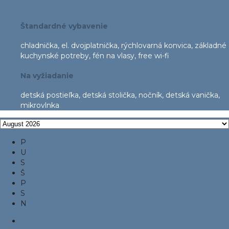
Štandardné vybavenie
chladnička, el. dvojplatnička, rýchlovarná konvica, základné
kuchynské potreby, fén na vlasy, free wi-fi
Na vyžiadanie
detská postieľka, detská stolička, nočník, detská vanička,
mikrovlnka
P
U
S
Š
P
S
N